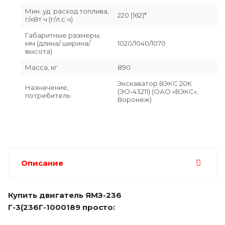
Мин. уд. расход топлива,
220 (162)*
г/кВт.ч (г/л.с.ч)
Габаритные размеры,
мм (длина/ ширина/
1020/1040/1070
высота)
Масса, кг
890
Экскаватор ВЭКС 20К
Назначение,
(ЭО-43211) (ОАО «ВЭКС»,
потребитель
Воронеж)
Описание
Купить двигатель
ЯМЗ-236
Г-3(236Г-1000189 просто: