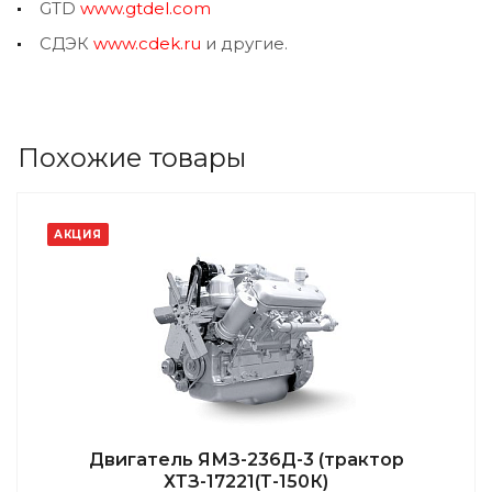
GTD
www.gtdel.com
СДЭК
www.cdek.ru
и другие.
Похожие товары
АКЦИЯ
Двигатель ЯМЗ-236Д-3 (трактор
ХТЗ-17221(Т-150К)