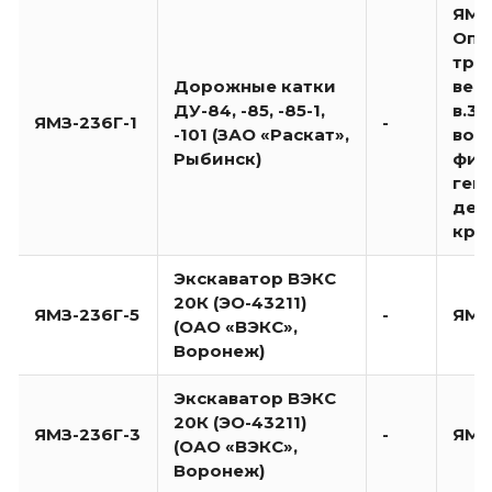
ЯМЗ-
Опо
тра
Дорожные катки
вен
ДУ-84, -85, -85-1,
в.3х
ЯМЗ-236Г-1
-
-101 (ЗАО «Раскат»,
воз
Рыбинск)
фил
гене
дет
кре
Экскаватор ВЭКС
20К (ЭО-43211)
ЯМЗ-236Г-5
-
ЯМЗ-
(ОАО «ВЭКС»,
Воронеж)
Экскаватор ВЭКС
20К (ЭО-43211)
ЯМЗ-236Г-3
-
ЯМЗ-
(ОАО «ВЭКС»,
Воронеж)