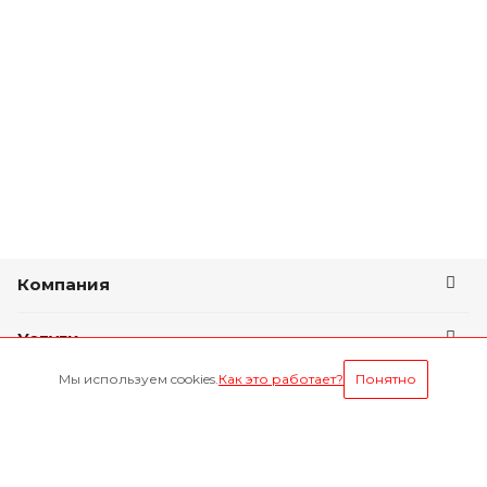
Компания
Услуги
Мы используем cookies.
Как это работает?
Понятно
Условия оплаты
Будьте всегда в курсе