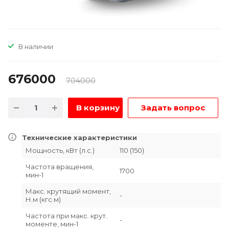
В наличии
676000
704000
В корзину
Задать вопрос
Технические характеристики
Мощность, кВт (л.с.)
110 (150)
Частота вращения,
1700
мин-1
Макс. крутящий момент,
-
Н.м (кгс.м)
Частота при макс. крут.
-
моменте, мин-1