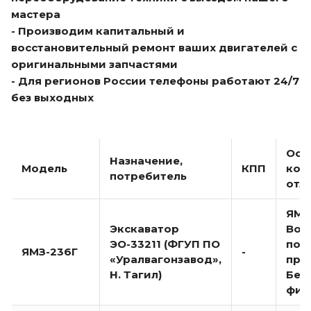
мастера
- Производим капитальный и
восстановительный ремонт ваших двигателей с
оригинальными запчастями
- Для регионов России телефоны работают 24/7
без выходных
Осн
Назначение,
Модель
КПП
кон
потребитель
отл
ЯМЗ
Экскаватор
Вод
ЭО-33211 (ФГУП ПО
пов
ЯМЗ-236Г
-
«Уралвагонзавод»,
про
Н. Тагил)
Без
фил