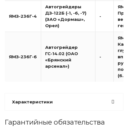
Автогрейдеры
ЯМЗ-
ДЗ-122Б (-1, -6, -7)
При
ЯМЗ-236Г-4
-
(ЗАО «Дормаш»,
вен
Орел)
ген
ЯМЗ-
Кар
Автогрейдер
глу
ГС-14.02 (ОАО
ЯМЗ-236Г-6
-
впер
«Брянский
ручь
арсенал»)
под
(6.2
Характеристики
Гарантийные обязательства