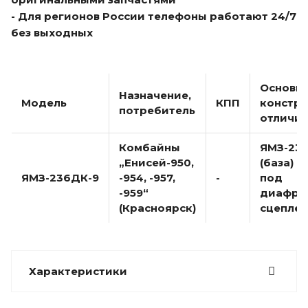
- Для регионов России телефоны работают 24/7
без выходных
Основн
Назначение,
Модель
КПП
констр
потребитель
отличи
Комбайны
ЯМЗ-23
„Енисей-950,
(база) 
ЯМЗ-236ДК-9
-954, -957,
-
под
-959“
диафра
(Красноярск)
сцепле
Характеристики