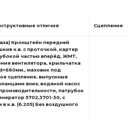
нструктивные отличия
Сцепление
аза) Кронштейн передней
 шкив к.в. с проточкой, картер
убокой частью вперёд, ЖМТ,
ния вентилятора, крыльчатка
d=660мм., маховик под
ое сцепление, выпускные
ланцами вниз, водяной насос
производительности, патрубок
енератор 5702,3701-30, с
 к.в. (6.205) Без воздушного