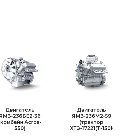
Двигатель
Двигатель
ЯМЗ-236БЕ2-36
ЯМЗ-236М2-59
(комбайн Acros-
(трактор
550)
ХТЗ-17221(Т-150К)