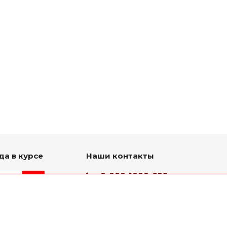
да в курсе
Наши контакты
8-800-1000-629
Круглосуточно
ь на связи
г. Ярославль, пр. Октября
75 к.1(Здание слева от