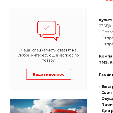
Купит
236ДК-
- Позв
- Отпр
- Отпр
Наши специалисты ответят на
любой интересующий вопрос по
Компа
товару
ТМЗ, 
Задать вопрос
Гарант
- Быс
- Сво
- Осу
- Про
- Для