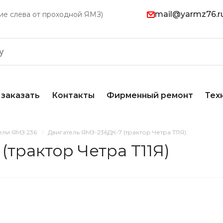
mail@yarmz76.r
ание слева от проходной ЯМЗ)
 заказать
Контакты
Фирменный ремонт
Тех
ели ЯМЗ 236
Двигатель ЯМЗ-236ДК-7 (трактор Четра Т11Я)
(трактор Четра Т11Я)