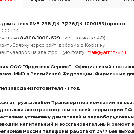
ь двигатель
ЯМЗ-236 ДК-7(236ДК-1000193) просто:
1000193
онить на
8-800-1000-62
9
(Бесплатно по РФ)
авить Заявку через сайт, добавив в Корзину
авить запрос на электронную почту:
mail@yarmz76.ru
ния ООО "Ярдизель Сервис" - Официальный поставщ
Камаз, ММЗ в Российской Федерации. Фирменные дв
ия завода-изготовителя - 1 год
трая отгрузка любой Транспортной компании по все
я доставка автотранспортом по всей территории РФ
ществляем установку двигателей и переоборудовани
изводим капитальный и восстановительный ремонт 
 регионов России телефоны работают 24/7 без выхо