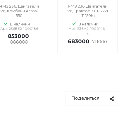
ЯМЗ 236, Двигатели
ЯМЗ 236, Двигатели
V6, Комбайн Acros-
V6, Трактор ХТЗ-17221
550
(Т-150К)
В наличии
В наличии
Арт.
236БЕ2-1000186
Арт.
236М2-1000146-
59
853000
683000
711000
888000
Поделиться