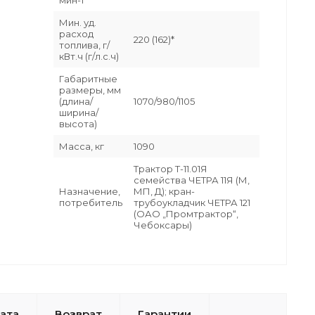
Мин. уд.
расход
220 (162)*
топлива, г/
кВт.ч (г/л.с.ч)
Габаритные
размеры, мм
(длина/
1070/980/1105
ширина/
высота)
Масса, кг
1090
Трактор Т-11.01Я
семейства ЧЕТРА 11Я (М,
Назначение,
МП, Д); кран-
потребитель
трубоукладчик ЧЕТРА 121
(ОАО „Промтрактор“,
Чебоксары)
ата
Возврат
Гарантии