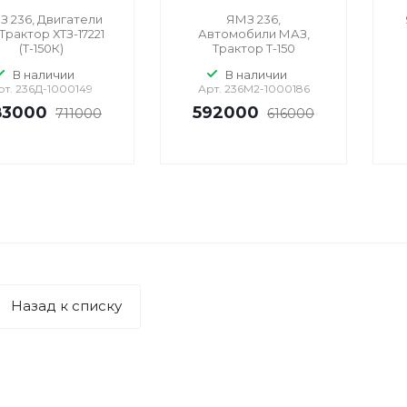
 236, Двигатели
ЯМЗ 236,
 Трактор ХТЗ-17221
Автомобили МАЗ,
(Т-150К)
Трактор Т-150
В наличии
В наличии
рт.
236Д-1000149
Арт.
236М2-1000186
83000
592000
711000
616000
Назад к списку