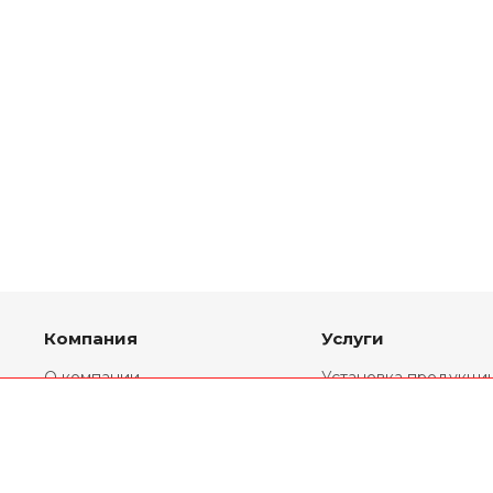
Компания
Услуги
О компании
Установка продукци
Партнеры
Комплекты
переоборудования
Реквизиты
Ремонт двигателей
Новости
Двигатели V6