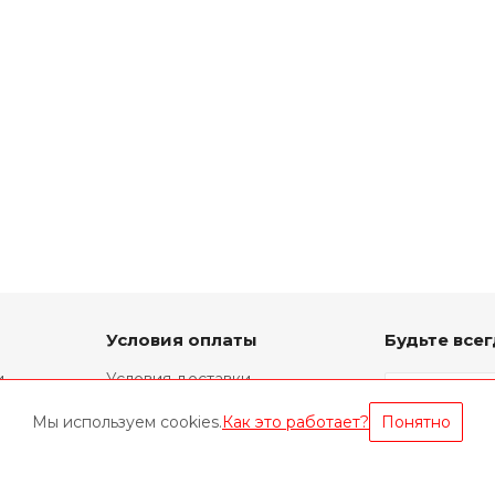
Условия оплаты
Будьте всег
и
Условия доставки
Фирменный ремонт
Мы используем cookies.
Как это работает?
Понятно
Техническая информация
Оставайтес