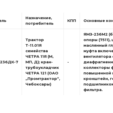
Назначение,
ель
КПП
Основные ко
потребитель
ЯМЗ-236М2 (б
Трактор
опоры (7511),
Т-11.01Я
маслянный гл
семейства
муфта включе
ЧЕТРА 11Я (М,
вентилятора 
-236ДК-7
МП, Д); кран-
-
диафрагменн
трубоукладчик
коллекторы ф
ЧЕТРА 121 (ОАО
повышенной 
„Промтрактор“,
кронштейн, г
Чебоксары)
подшипником в
фильтра.