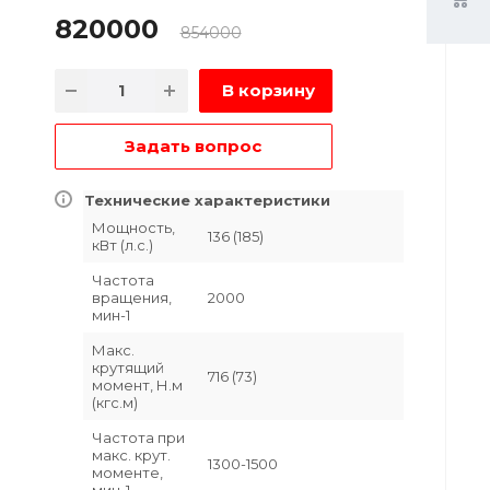
820000
854000
В корзину
Задать вопрос
Технические характеристики
Мощность,
136 (185)
кВт (л.с.)
Частота
вращения,
2000
мин-1
Макс.
крутящий
716 (73)
момент, Н.м
(кгс.м)
Частота при
макс. крут.
1300-1500
моменте,
мин-1