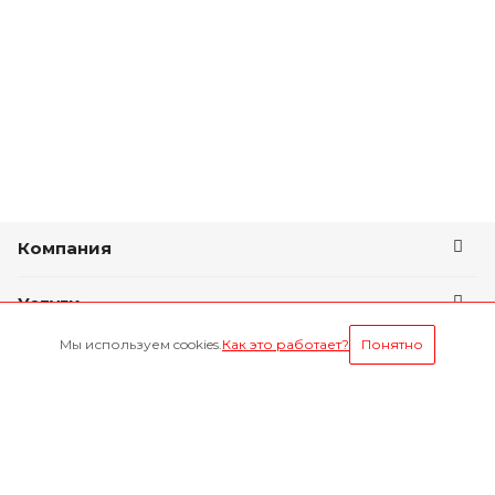
Компания
Услуги
Мы используем cookies.
Как это работает?
Понятно
Условия оплаты
Будьте всегда в курсе