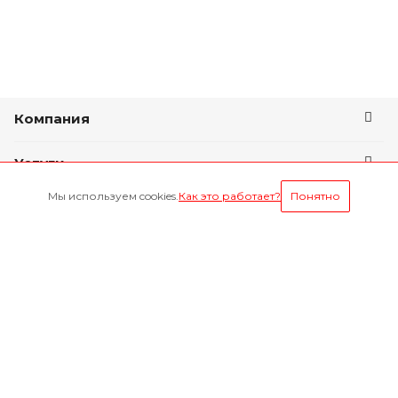
Компания
Услуги
Мы используем cookies.
Как это работает?
Понятно
Условия оплаты
Будьте всегда в курсе
Оставайтесь на связи