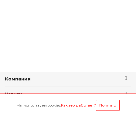
Компания
Услуги
Мы используем cookies.
Как это работает?
Понятно
Условия оплаты
Будьте всегда в курсе