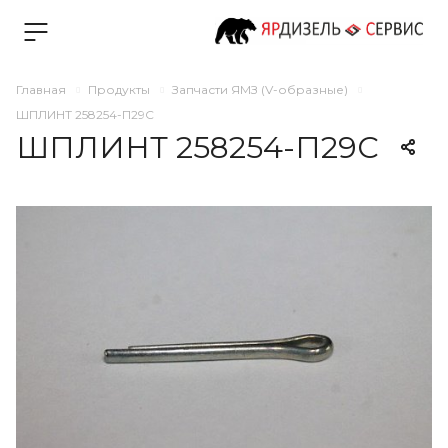
Главная
Продукты
Запчасти ЯМЗ (V-образные)
ШПЛИНТ 258254-П29С
ШПЛИНТ 258254-П29С