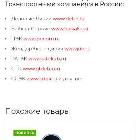
Транспортными компаниям в России:
Деловые Линии
www.dellin.ru
Байкал-Сервис
www.baikalsr.ru
ПЭК
www.pecom.ru
ЖелДорЭкспедиция
www.jde.ru
РАТЭК
www.rateksib.ru
GTD
www.gtdel.com
СДЭК
www.cdek.ru
и другие.
Похожие товары
НОВИНКА