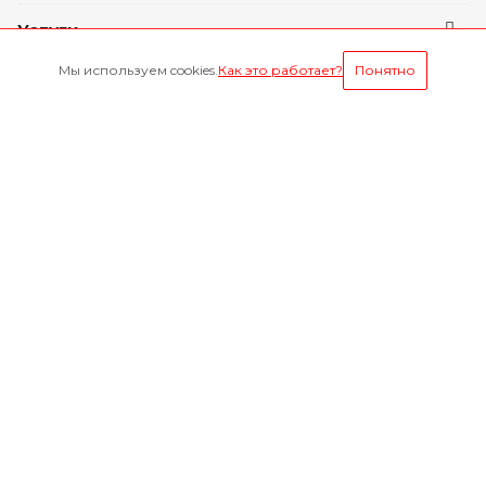
Услуги
Мы используем cookies.
Как это работает?
Понятно
Условия оплаты
Будьте всегда в курсе
Оставайтесь на связи
Наши контакты
8-800-1000-629
Круглосуточно