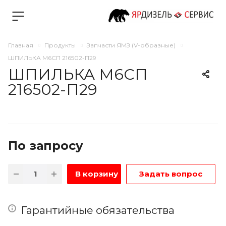
Главная
Продукты
Запчасти ЯМЗ (V-образные)
ШПИЛЬКА М6СП 216502-П29
ШПИЛЬКА М6СП
216502-П29
По зап
р
осу
В корзину
Задать вопрос
Гарантийные обязательства