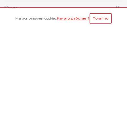
Услуги
Мы используем cookies.
Как это работает?
Понятно
Условия оплаты
Будьте всегда в курсе
Оставайтесь на связи
Наши контакты
8-800-1000-629
Круглосуточно