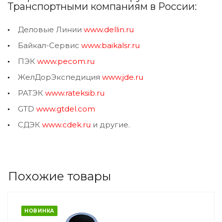
Транспортными компаниям в России:
Деловые Линии
www.dellin.ru
Байкал-Сервис
www.baikalsr.ru
ПЭК
www.pecom.ru
ЖелДорЭкспедиция
www.jde.ru
РАТЭК
www.rateksib.ru
GTD
www.gtdel.com
СДЭК
www.cdek.ru
и другие.
Похожие товары
НОВИНКА