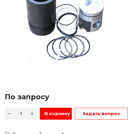
По зап
р
осу
В корзину
Задать вопрос