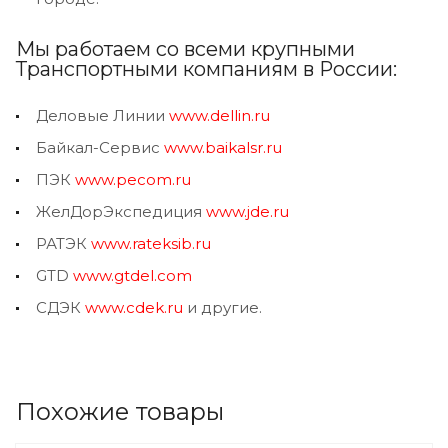
Мы работаем со всеми крупными
Транспортными компаниям в России:
Деловые Линии
www.dellin.ru
Байкал-Сервис
www.baikalsr.ru
ПЭК
www.pecom.ru
ЖелДорЭкспедиция
www.jde.ru
РАТЭК
www.rateksib.ru
GTD
www.gtdel.com
СДЭК
www.cdek.ru
и другие.
Похожие товары