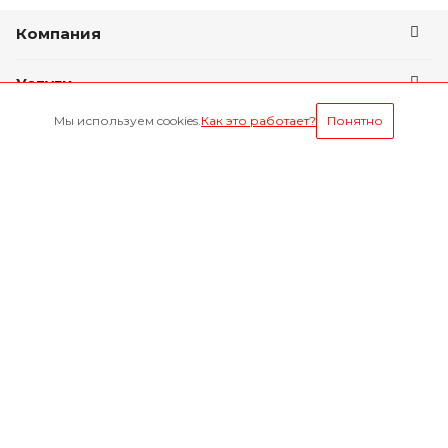
Компания
Услуги
Мы используем cookies.
Как это работает?
Понятно
Условия оплаты
Будьте всегда в курсе
Оставайтесь на связи
Наши контакты
8-800-1000-629