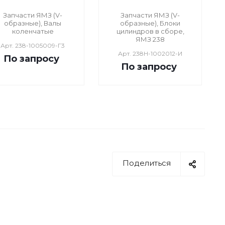
Запчасти ЯМЗ (V-
Запчасти ЯМЗ (V-
образные), Валы
образные), Блоки
коленчатые
цилиндров в сборе,
ЯМЗ 238
Арт.
238-1005009-Г3
Арт.
238Н-1002012-И
По зап
р
осу
По зап
р
осу
Поделиться