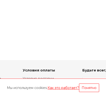
Условия оплаты
Будьте всег
и
Условия доставки
Фирменный ремонт
Мы используем cookies.
Как это работает?
Понятно
Техническая информация
Оставайтес