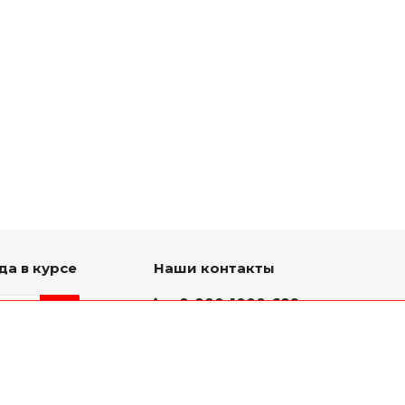
да в курсе
Наши контакты
8-800-1000-629
Круглосуточно
ь на связи
г. Ярославль, пр. Октября
75 к.1(Здание слева от