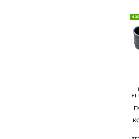
НО
У
П
К