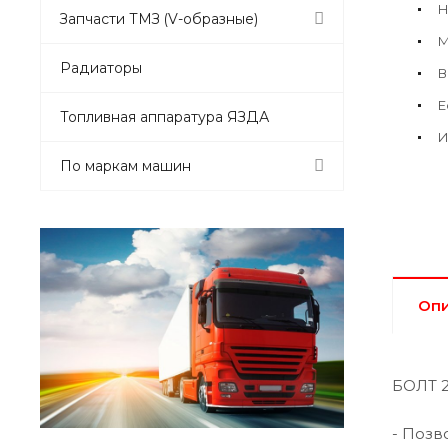
Н
Запчасти ТМЗ (V-образные)
М
Радиаторы
В
Е
Топливная аппаратура ЯЗДА
И
По маркам машин
Оп
БОЛТ 2
- Позв