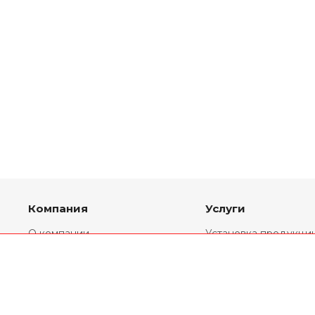
Компания
Услуги
О компании
Установка продукци
Партнеры
Комплекты
переоборудования
Реквизиты
Ремонт двигателей
Новости
Двигатели V6
Статьи