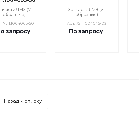
11.1004005-50
апчасти ЯМЗ (V-
Запчасти ЯМЗ (V-
образные)
образные)
т.
7511.1004005-50
Арт.
7511.1004045-02
о зап
р
осу
По зап
р
осу
Назад к списку