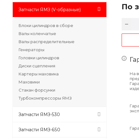
По 
Запчасти ЯМЗ (V-образные)
Блоки цилиндров в сборе
Валы коленчатые
Валы распределительные
Генераторы
Головки цилиндров
Га
Диски сцепления
На 
Картеры маховика
пре
Маховики
Гара
изде
Стакан форсунки
Турбокомпрессоры ЯМЗ
Гар
эксп
Запчасти ЯМЗ-530
Гара
Запчасти ЯМЗ-650