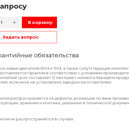
зап
р
осу
В корзину
Задать вопрос
рантийные обязательства
все новые двигатели ЯМЗ и ТМЗ, а также сопутствующие компле
доставляется гарантия в соответствии с условиями производите
нтийный срок составляет 12 месяцев с момента передачи продук
лия, если иное не установлено заводом-изготовителем.
антия распространяется на дефекты, возникшие по вине произв
луатации, хранения и монтажа, указанных в технической докумен
нтия не распространяется в случаях: