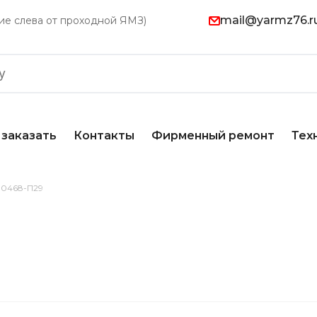
mail@yarmz76.r
ание слева от проходной ЯМЗ)
 заказать
Контакты
Фирменный ремонт
Тех
0468-П29