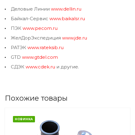
Деловые Линии
www.dellin.ru
Байкал-Сервис
www.baikalsr.ru
ПЭК
www.pecom.ru
ЖелДорЭкспедиция
www.jde.ru
РАТЭК
www.rateksib.ru
GTD
www.gtdel.com
СДЭК
www.cdek.ru
и другие.
Похожие товары
НОВИНКА