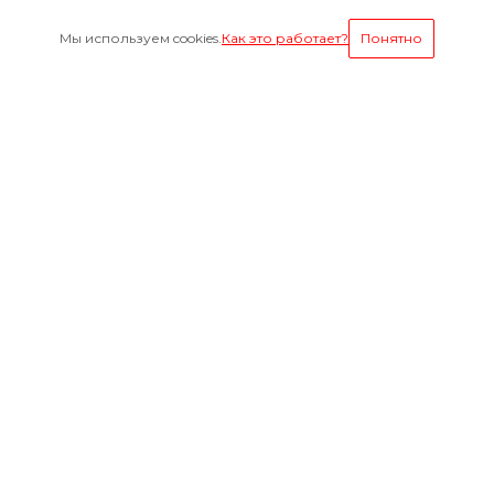
Мы используем cookies.
Как это работает?
Понятно
Условия оплаты
Будьте всегда в курсе
Оставайтесь на связи
Наши контакты
8-800-1000-629
Круглосуточно
г. Ярославль, пр. Октября 75 к.1(Здание слева от
проходной ЯМЗ)