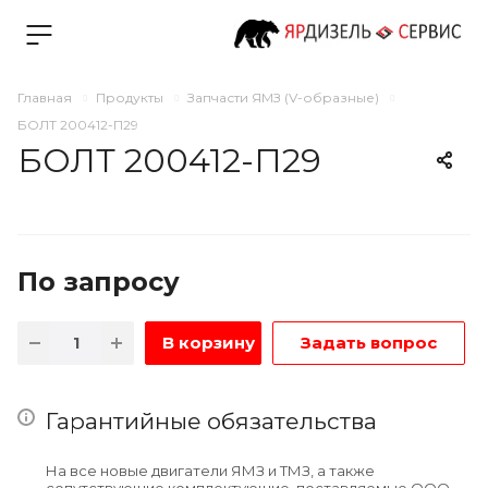
Главная
Продукты
Запчасти ЯМЗ (V-образные)
БОЛТ 200412-П29
БОЛТ 200412-П29
По зап
р
осу
В корзину
Задать вопрос
Гарантийные обязательства
На все новые двигатели ЯМЗ и ТМЗ, а также
сопутствующие комплектующие, поставляемые ООО