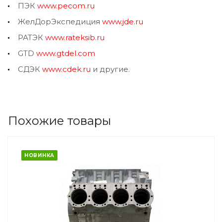
ПЭК
www.pecom.ru
ЖелДорЭкспедиция
www.jde.ru
РАТЭК
www.rateksib.ru
GTD
www.gtdel.com
СДЭК
www.cdek.ru
и другие.
Похожие товары
НОВИНКА