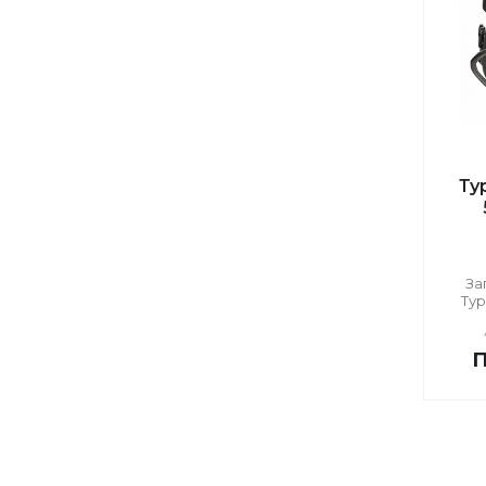
Ту
За
Ту
П