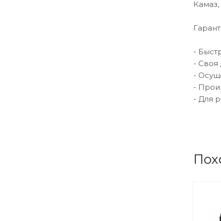
Камаз,
Гарант
- Быст
- Своя
- Осущ
- Прои
- Для 
Пох