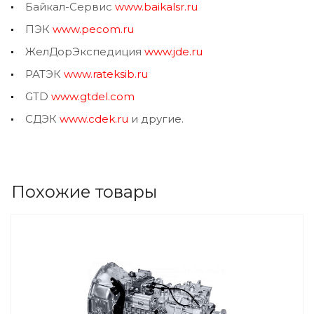
Байкал-Сервис
www.baikalsr.ru
ПЭК
www.pecom.ru
ЖелДорЭкспедиция
www.jde.ru
РАТЭК
www.rateksib.ru
GTD
www.gtdel.com
СДЭК
www.cdek.ru
и другие.
Похожие товары