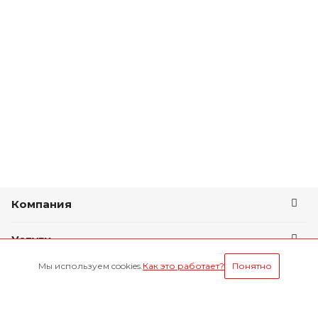
Компания
Услуги
Мы используем cookies.
Как это работает?
Понятно
Условия оплаты
Будьте всегда в курсе