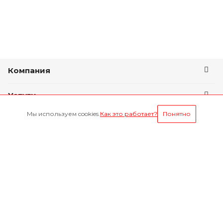
Компания
Услуги
Мы используем cookies.
Как это работает?
Понятно
Условия оплаты
Будьте всегда в курсе
Оставайтесь на связи