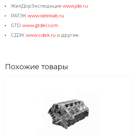
ЖелДорЭкспедиция
www.jde.ru
РАТЭК
www.rateksib.ru
GTD
www.gtdel.com
СДЭК
www.cdek.ru
и другие.
Похожие товары