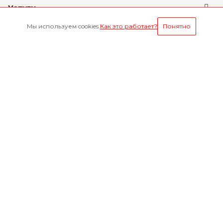
Услуги
Мы используем cookies.
Как это работает?
Понятно
Условия оплаты
Будьте всегда в курсе
Оставайтесь на связи
Наши контакты
8-800-1000-629
Круглосуточно
г. Ярославль, пр. Октября 75 к.1(Здание слева от