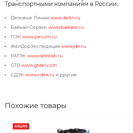
Транспортными компаниям в России:
Деловые Линии
www.dellin.ru
Байкал-Сервис
www.baikalsr.ru
ПЭК
www.pecom.ru
ЖелДорЭкспедиция
www.jde.ru
РАТЭК
www.rateksib.ru
GTD
www.gtdel.com
СДЭК
www.cdek.ru
и другие.
Похожие товары
АКЦИЯ