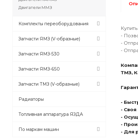
Оп
Двигатели ММЗ
Комплекты переоборудования
Купить
- Позв
Запчасти ЯМЗ (V-образные)
- Отпр
- Отпр
Запчасти ЯМЗ-530
Компа
Запчасти ЯМЗ-650
ТМЗ, 
Запчасти ТМЗ (V-образные)
Гарант
Радиаторы
- Быс
- Сво
Топливная аппаратура ЯЗДА
- Осу
- Про
По маркам машин
- Для