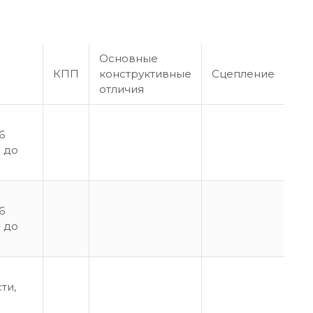
Основные
КПП
конструктивные
Сцепление
отличия
6
е до
6
е до
ти,