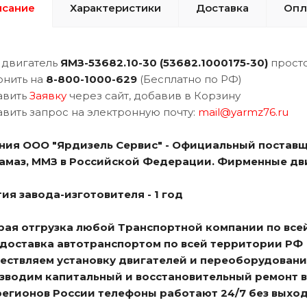
исание
Характеристики
Доставка
Опл
 двигатель
ЯМЗ-53682.10-30 (
53682.1000175-30
)
просто
онить на
8-800-1000-629
(Бесплатно по РФ)
авить
Заявку
через сайт, добавив в Корзину
авить запрос на электронную почту:
mail@yarmz76.ru
ния ООО "Ярдизель Сервис" - Официальный поставщ
Камаз, ММЗ в Российской Федерации. Фирменные дв
ия завода-изготовителя - 1 год
трая отгрузка любой Транспортной компании по все
я доставка автотранспортом по всей территории РФ
ществляем установку двигателей и переоборудовани
изводим капитальный и восстановительный ремонт 
 регионов России телефоны работают 24/7 без выхо