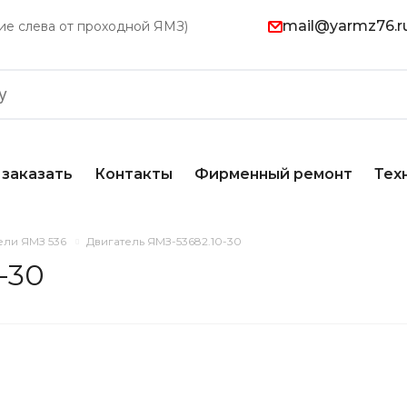
mail@yarmz76.r
ание слева от проходной ЯМЗ)
 заказать
Контакты
Фирменный ремонт
Тех
ели ЯМЗ 536
Двигатель ЯМЗ-53682.10-30
-30