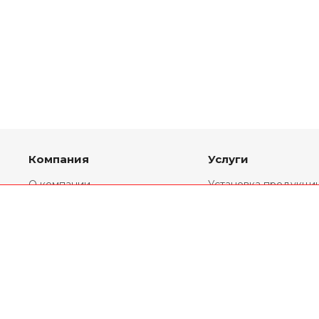
Компания
Услуги
О компании
Установка продукци
Партнеры
Комплекты
переоборудования
Реквизиты
Ремонт двигателей
Новости
Двигатели V6
Статьи
Двигатели V8
География продаж
Двигатели V12
Политика
конфиденциальности