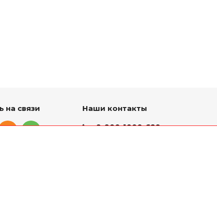
ь на связи
Наши контакты
8-800-1000-629
Круглосуточно
г. Ярославль, пр. Октября
75 к.1(Здание слева от
проходной ЯМЗ)
mail@yarmz76.ru