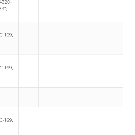
-4320-
83”;
-169,
-169,
-169,